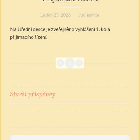
Leden 23, 2026
vuolesnice
Na Úřední desce je zveřejněno vyhlášení 1. kola
přijímacího řízení.
Starší příspěvky
Navigace
pro
příspěvky
Vyhledávání