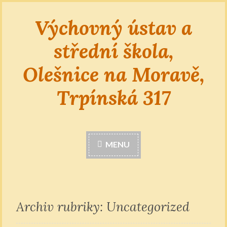
Výchovný ústav a
Skip
to
střední škola,
content
Olešnice na Moravě,
Trpínská 317
MENU
Archiv rubriky: Uncategorized