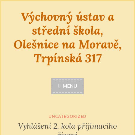
Výchovný ústav a
Skip
to
střední škola,
content
Olešnice na Moravě,
Trpínská 317
MENU
UNCATEGORIZED
Vyhlášení 2. kola přijímacího
řízení