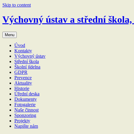
Skip to content
Výchovný ústav a střední škola,
Menu
Úvod
Kontakty
Výchovný ústav
Střední škola
Školní jídelna
GDPR
Prevence
Aktuality
Historie
Úřední deska
Dokumenty
Fotogalerie
Naše činnost
Sponzoring
Projekty
Napište nám