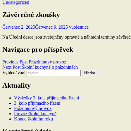
Uncategorized
Závěrečné zkoušky
Červenec 2, 2025
Červenec 9, 2025
vuolesnice
Na Úřední desce jsou zveřejněny opravné a náhradní termíny závěre
Navigace pro příspěvek
Previous Post
Prázdninový provoz
Next Post
Školní kuchyně o prázdninách
Vyhledávání
Aktuality
Výsledky 3. kola přijímacího řízení
3. kolo přijímacího řízení
Prázdninový provoz
Provoz školní kuchyně
Konec školního roku